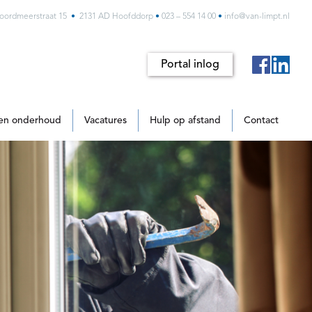
oordmeerstraat 15
•
2131 AD Hoofddorp
•
023 – 554 14 00
•
info@van-limpt.nl
Portal inlog
 en onderhoud
Vacatures
Hulp op afstand
Contact