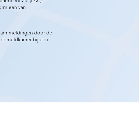
alarmcentrale (PAC).
form een van
 alarmmeldingen door de
t de meldkamer bij een