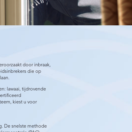
roorzaakt door inbraak,
idsinbrekers die op
laan.
n: lawaai, tijdrovende
rtificeerd
teem, kiest u voor
ng. De snelste methode