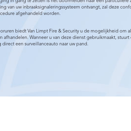
ing in gang te zetten is het doormelden naar een particuliere 
ng van uw inbraaksignaleringssysteem ontvangt, zal deze con
ocedure afgehandeld worden.
oruren biedt Van Limpt Fire & Security u de mogelijkheid om
ten afhandelen. Wanneer u van deze dienst gebruikmaakt, stuur
direct een surveillanceauto naar uw pand.