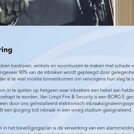
ring
ben bedrijven, winkels en woonhuizen te maken met schade ve
 Ongeveer 90% van de inbraken wordt gepleegd door gelegenhe
er al te veel moeite binnenkomen om vervolgens hun slag te s
om in te spelen op hetgeen waar inbrekers een hekel aan hebbe
etrapt te worden. Van Limpt Fire & Security is een BORG E gece
 een door ons geïnstalleerd elektronisch inbraaksignaleringssys
t een (poging tot) inbraak in een vroeg stadium gesignaleerd.
l in het beveiligingsplan is de verwerking van een alarmmeldi