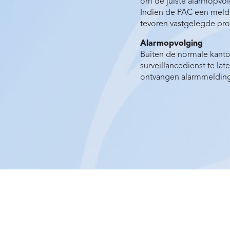
om de juiste alarmopvolg
Indien de PAC een meldi
tevoren vastgelegde pr
Alarmopvolging
Buiten de normale kanto
surveillancedienst te la
ontvangen alarmmelding 